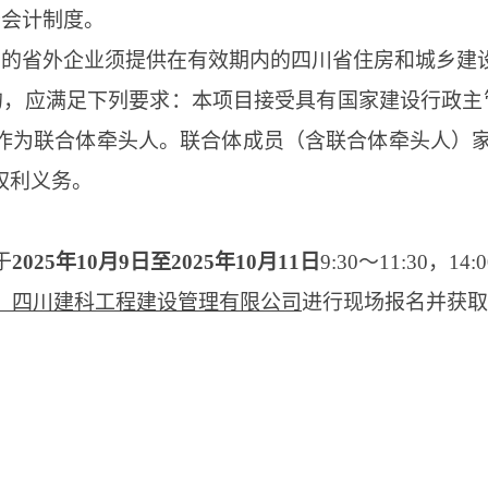
务会计制度
。
内的省外企业须提供在有效期内的四川省住房和城乡建
的，应满足下列要求：本项目接受具有国家建设行政主
作为联合体牵头人。联合体成员（含联合体牵头人）
权利义务。
于
202
5
年
10
月
9
日至
202
5
年
10
月
11
日
9:
3
0～1
1
:
30
，
14:
楼，四川建科工程建设管理有限公司
进行现场报名并获取
；