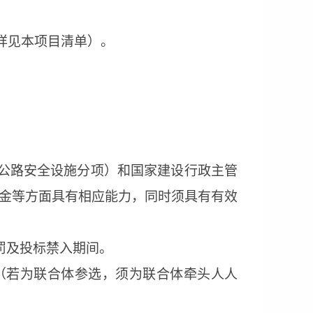
详见
本项目清单
）。
公路安全设施分项）
和
国家建设行政主管
金等方面具有相应能力，同时
须
具有有效
罚及投标禁入期间。
（若为联合体
参选
，须为联合体牵头人人