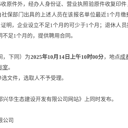
书收原件外，经办人身份证、营业执照验原件收复印件
由社保部门出具的上述人员在该报名单位最近1个月缴
费证明，企业设立不足1个月的可少于1个月；退休人
明不足1个月的，提供聘用合同。
间，下同）为
202
5
年
10月
14
日上午
10时
0
0分
，地点
成
标室
。
参选文件，选取人不予受理。
都兴华生态建设开发有限公司
网站》上同时发布。
限公司