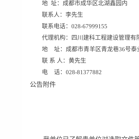
地
址：成都市成华区北湖鑫园内
联系人：
李先生
联系电话：
028-67999155
代理机构：四川建科工程建设管理有
地
址：成都市青羊区青龙巷
36号泰
联
系
人：
黄先生
电
话：
028-
81377882
公告附件